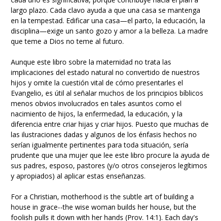
largo plazo. Cada clavo ayuda a que una casa se mantenga
en la tempestad. Edificar una casa—el parto, la educación, la
disciplina—exige un santo gozo y amor a la belleza. La madre
que teme a Dios no teme al futuro.
Aunque este libro sobre la maternidad no trata las
implicaciones del estado natural no convertido de nuestros
hijos y omite la cuestión vital de cómo presentarles el
Evangelio, es útil al señalar muchos de los principios bíblicos
menos obvios involucrados en tales asuntos como el
nacimiento de hijos, la enfermedad, la educación, y la
diferencia entre criar hijas y criar hijos. Puesto que muchas de
las ilustraciones dadas y algunos de los énfasis hechos no
serían igualmente pertinentes para toda situación, sería
prudente que una mujer que lee este libro procure la ayuda de
sus padres, esposo, pastores (y/o otros consejeros legítimos
y apropiados) al aplicar estas enseñanzas.
For a Christian, motherhood is the subtle art of building a
house in grace--the wise woman builds her house, but the
foolish pulls it down with her hands (Prov. 14:1). Each day's