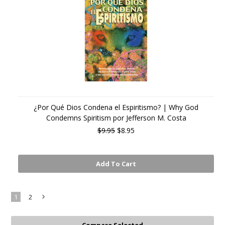
¿Por Qué Dios Condena el Espiritismo? | Why God
Condemns Spiritism por Jefferson M. Costa
$9.95
$8.95
Add To Cart
1
2
Next
»