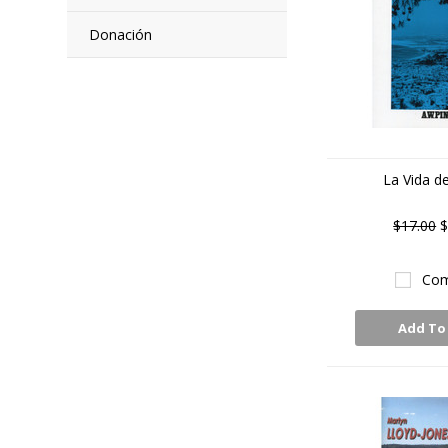
Donación
La Vida de
$17.00
$
Com
Add To