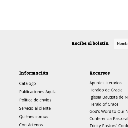
»
Recibe el boletín
Información
Recursos
Apuntes literarios
Catálogo
Heraldo de Gracia
Publicaciones Aquila
Iglesia Bautista de 
Política de envíos
Herald of Grace
Servicio al cliente
God's Word to Our N
Quiénes somos
Conferencia Pastora
Contáctenos
Trinity Pastors' Con