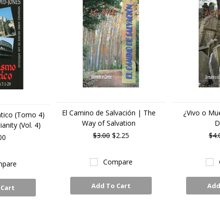
El Camino de Salvación | The
¿Vivo o Mue
ntico (Tomo 4)
Way of Salvation
D
ianity (Vol. 4)
$3.00
$2.25
$4.
00
Compare
pare
Add To Cart
Add
 Cart