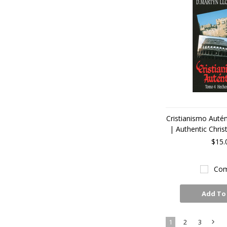
Cristianismo Auté
| Authentic Christ
$15.
Com
Add To
1
2
3