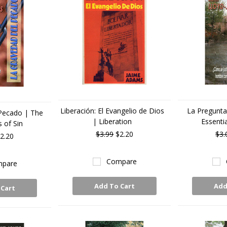
Liberación: El Evangelio de Dios
La Pregunta
Pecado | The
| Liberation
Essenti
 of Sin
$3.99
$2.20
$3.
2.20
Compare
pare
Add To Cart
Add
 Cart