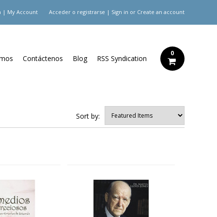
 | My Account
Acceder
o
registrarse
|
Sign in
or
Create an account
0
omos
Contáctenos
Blog
RSS Syndication
Sort by: