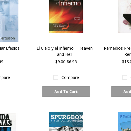
ar Efesios
El Cielo y el Infierno | Heaven
Remedios Prec
and Hell
Re
99
$9.00
$6.95
$18.
pare
Compare
Add To Cart
Add