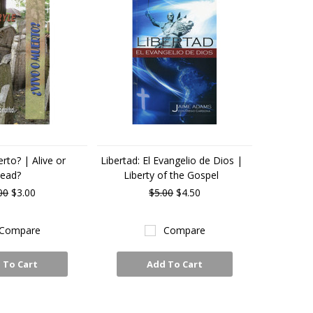
rto? | Alive or
Libertad: El Evangelio de Dios |
ead?
Liberty of the Gospel
00
$3.00
$5.00
$4.50
Compare
Compare
 To Cart
Add To Cart