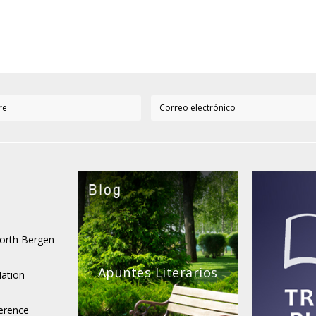
Next
North Bergen
Apuntes Literarios
ation
l
ference