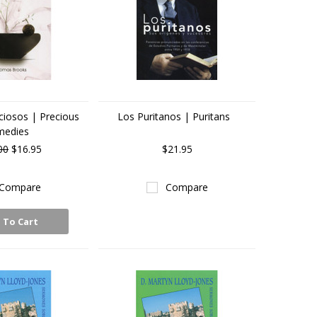
iosos | Precious
Los Puritanos | Puritans
medies
00
$16.95
$21.95
Compare
Compare
 To Cart