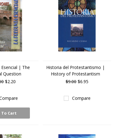
 Esencial | The
Historia del Protestantismo |
al Question
History of Protestantism
00
$2.20
$9.00
$6.95
Compare
Compare
 To Cart