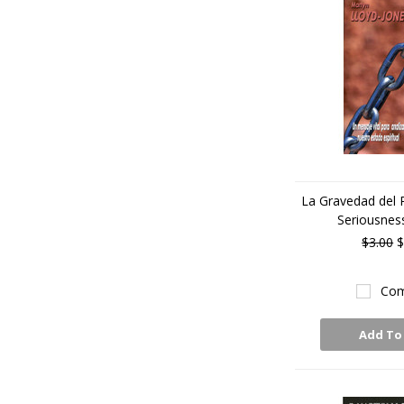
La Gravedad del 
Seriousness
$3.00
$
Com
Add To