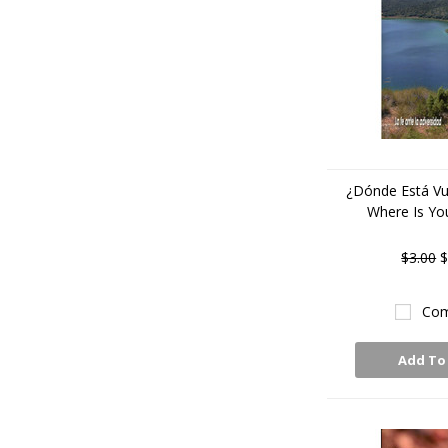
¿Dónde Está Vu
Where Is You
$3.00
$
Com
Add To