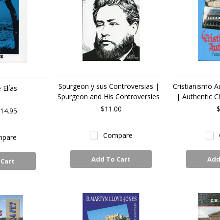
Spurgeon y sus Controversias |
Cristianismo A
 Elías
Spurgeon and His Controversies
| Authentic Ch
$11.00
$
14.95
Compare
pare
Add To Cart
Add
 Cart