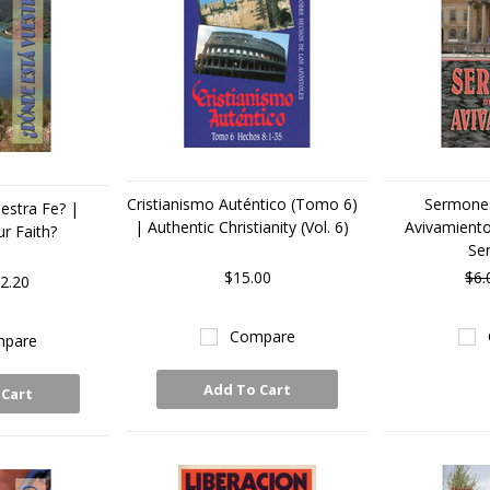
Cristianismo Auténtico (Tomo 6)
Sermones
estra Fe? |
| Authentic Christianity (Vol. 6)
Avivamiento
r Faith?
Se
$15.00
$6.
2.20
Compare
pare
Add To Cart
 Cart