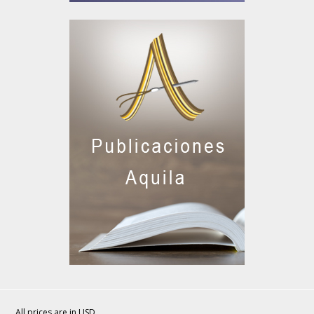
All prices are in
USD
.