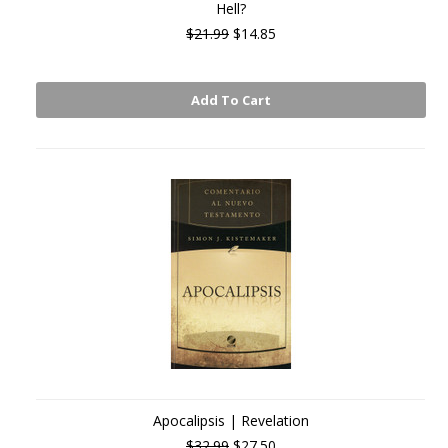
Hell?
$21.99
$14.85
Add To Cart
Apocalipsis | Revelation
$32.99
$27.50