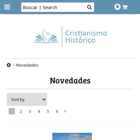
0
Novedades
Novedades
1
2
3
4
5
6
Next
»