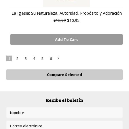
La Iglesia: Su Naturaleza, Autoridad, Propósito y Adoración
$12.99
$10.95
Add To Cart
1
2
3
4
5
6
Next
»
Recibe el boletín