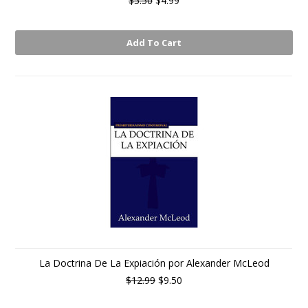
$5.50
$4.99
Add To Cart
La Doctrina De La Expiación por Alexander McLeod
$12.99
$9.50