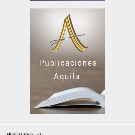
All prices are in
USD
.